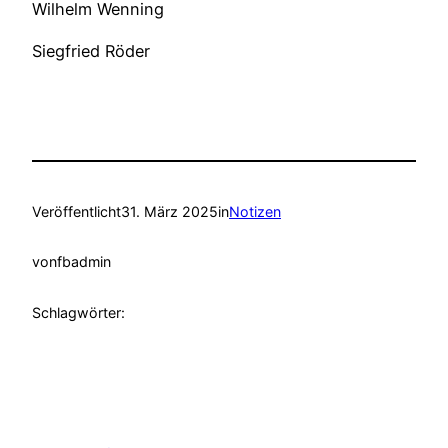
Wilhelm Wenning
Siegfried Röder
Veröffentlicht
31. März 2025
in
Notizen
von
fbadmin
Schlagwörter: