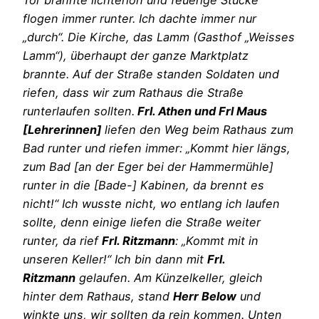
Tor brannte lichterloh und feuerige Stücke
flogen immer runter. Ich dachte immer nur
„durch“. Die Kirche, das Lamm (Gasthof „Weisses
Lamm“), überhaupt der ganze Marktplatz
brannte. Auf der Straße standen Soldaten und
riefen, dass wir zum Rathaus die Straße
runterlaufen sollten.
Frl. Athen und Frl Maus
[Lehrerinnen]
liefen den Weg beim Rathaus zum
Bad runter und riefen immer: „Kommt hier längs,
zum Bad [an der Eger bei der Hammermühle]
runter in die [Bade-] Kabinen, da brennt es
nicht!“ Ich wusste nicht, wo entlang ich laufen
sollte, denn einige liefen die Straße weiter
runter, da rief
Frl. Ritzmann
: „Kommt mit in
unseren Keller!“ Ich bin dann mit
Frl.
Ritzmann
gelaufen. Am Künzelkeller, gleich
hinter dem Rathaus, stand
Herr Below
und
winkte uns, wir sollten da rein kommen. Unten