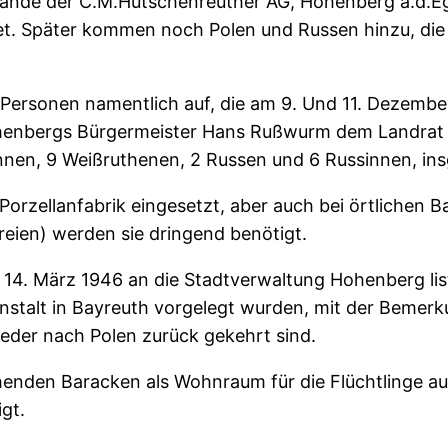
ände der C.M.Hutschenreuther AG, Hohenberg a.d.Ege
et. Später kommen noch Polen und Russen hinzu, die 
 Personen namentlich auf, die am 9. Und 11. Dezember
henbergs Bürgermeister Hans Rußwurm dem Landrat d
linnen, 9 Weißruthenen, 2 Russen und 6 Russinnen, in
rzellanfabrik eingesetzt, aber auch bei örtlichen Bau
reien) werden sie dringend benötigt.
4. März 1946 an die Stadtverwaltung Hohenberg liste
stalt in Bayreuth vorgelegt wurden, mit der Bemerkun
wieder nach Polen zurück gekehrt sind.
henden Baracken als Wohnraum für die Flüchtlinge a
gt.