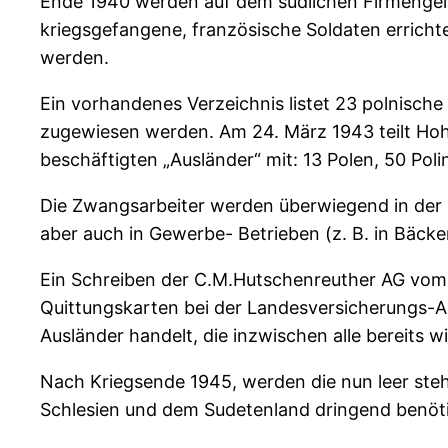
Ende 1940 werden auf dem südlichen Firmengel
kriegsgefangene, französische Soldaten erricht
werden.
Ein vorhandenes Verzeichnis listet 23 polnische
zugewiesen werden. Am 24. März 1943 teilt Ho
beschäftigten „Ausländer“ mit: 13 Polen, 50 Po
Die Zwangsarbeiter werden überwiegend in der Po
aber auch in Gewerbe- Betrieben (z. B. in Bäcke
Ein Schreiben der C.M.Hutschenreuther AG vom 1
Quittungskarten bei der Landesversicherungs-An
Ausländer handelt, die inzwischen alle bereits 
Nach Kriegsende 1945, werden die nun leer ste
Schlesien und dem Sudetenland dringend benöti