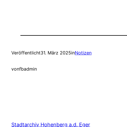
Veröffentlicht
31. März 2025
in
Notizen
von
fbadmin
Stadtarchiv Hohenberg a.d. Eger