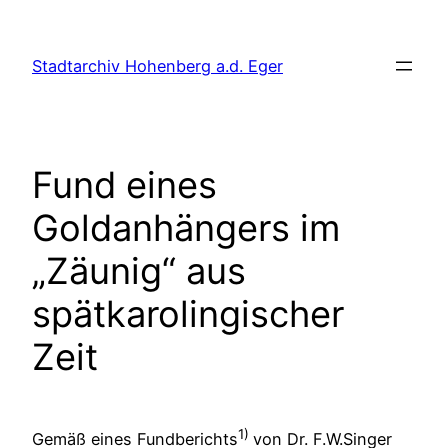
Zum
Inhalt
Stadtarchiv Hohenberg a.d. Eger
springen
Fund eines
Goldanhängers im
„Zäunig“ aus
spätkarolingischer
Zeit
1)
Gemäß eines Fundberichts
von Dr. F.W.Singer